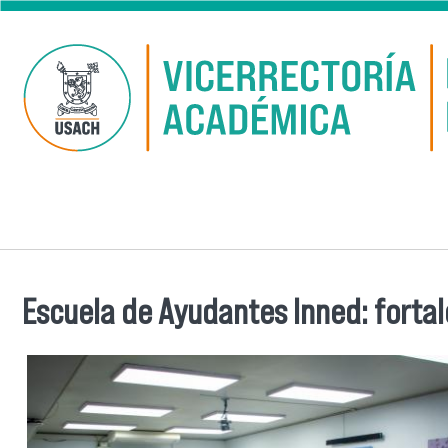
Pasar al contenido principal
Escuela de Ayudantes Inned: fortale
Se encuentra usted aquí