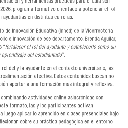
mentación y herramientas prácticas para el aula son
 2026, programa formativo orientado a potenciar el rol
n ayudantías en distintas carreras.
o de Innovación Educativa (Inned) de la Vicerrectoría
llo e Innovación de ese departamento, Brenda Aguilar,
s “
fortalecer el rol del ayudante y establecerlo como un
 aprendizaje del estudiantado
”.
ol del y la ayudante en el contexto universitario, las
etroalimentación efectiva. Estos contenidos buscan no
ién aportar a una formación más integral y reflexiva.
, combinando actividades online asincrónicas con
este formato, las y los participantes activan
a luego aplicar lo aprendido en clases presenciales bajo
eflexionan sobre su práctica pedagógica en el entorno